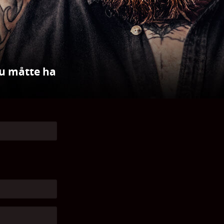
du måtte ha