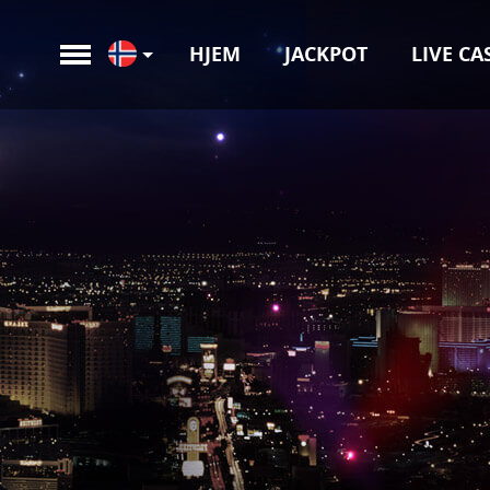
HJEM
JACKPOT
LIVE CA