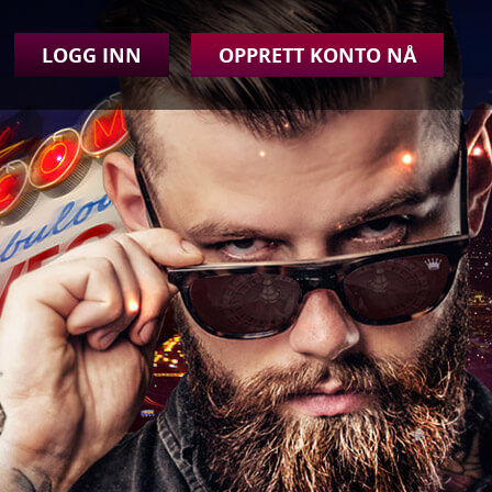
LOGG INN
OPPRETT KONTO
NÅ