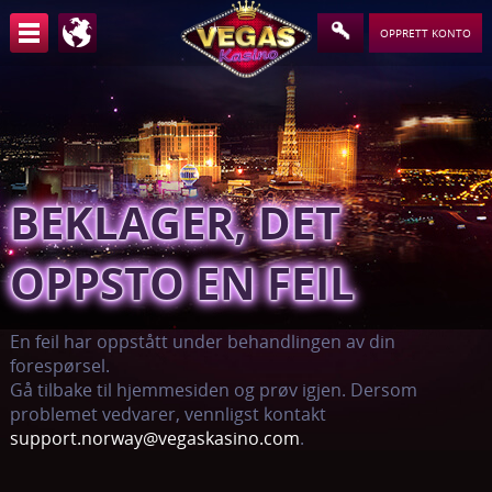
OPPRETT KONTO
BEKLAGER, DET
OPPSTO EN FEIL
En feil har oppstått under behandlingen av din
forespørsel.
Gå tilbake til hjemmesiden og prøv igjen. Dersom
problemet vedvarer, vennligst kontakt
support.norway@vegaskasino.com
.