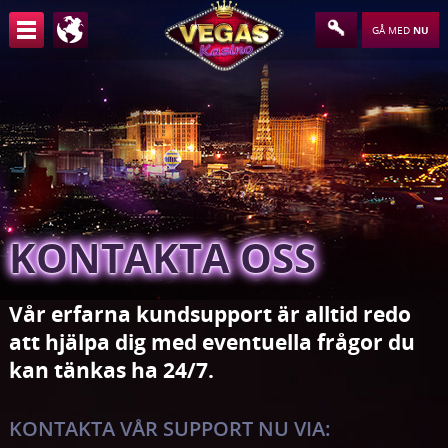
GÅ MED
NU
KONTAKTA OSS
Vår erfarna kundsupport är alltid redo
att hjälpa dig med eventuella frågor du
kan tänkas ha 24/7.
KONTAKTA VÅR SUPPORT NU VIA: