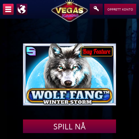
OPPRETT KONTO
SPILL
NÅ