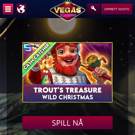
OPPRETT KONTO
SPILL
NÅ