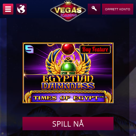
OPPRETT KONTO
SPILL
NÅ