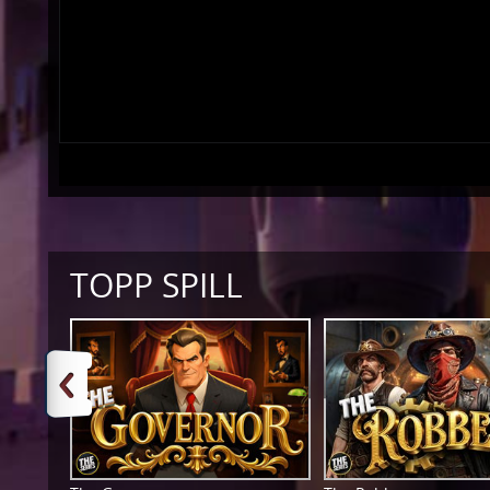
TOPP SPILL