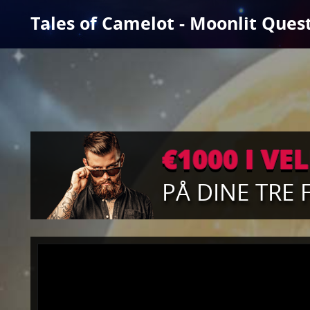
Tales of Camelot - Moonlit Ques
€1000 I V
PÅ DINE TRE