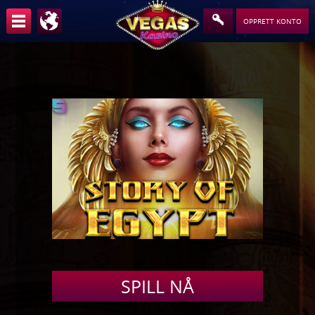
OPPRETT KONTO
SPILL
NÅ