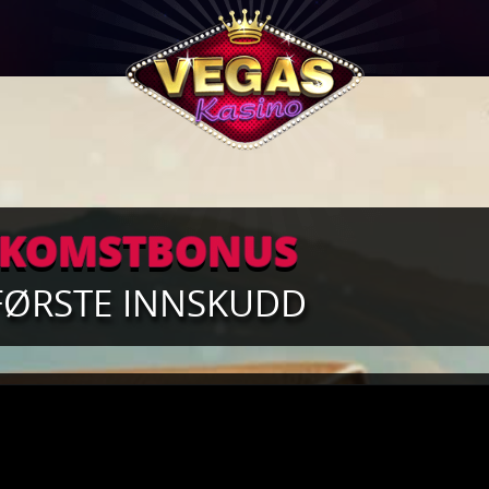
ELKOMSTBONUS
 FØRSTE
INNSKUDD