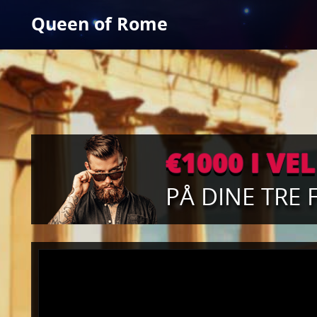
Queen of Rome
€1000 I V
PÅ DINE TRE