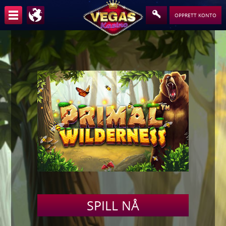
OPPRETT KONTO
SPILL
NÅ