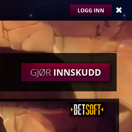
✖
LOGG INN
GJØR
INNSKUDD