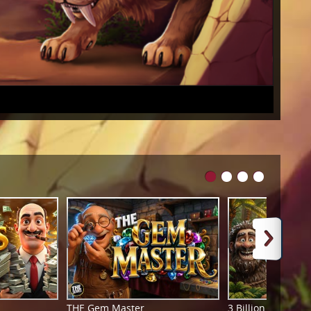
THE Gem Master
3 Billion B.C.