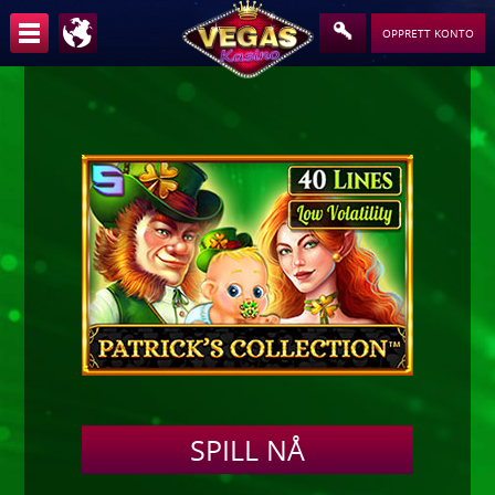
OPPRETT KONTO
SPILL
NÅ