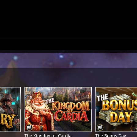
The Kingdom of Cardia
The Bonus Day