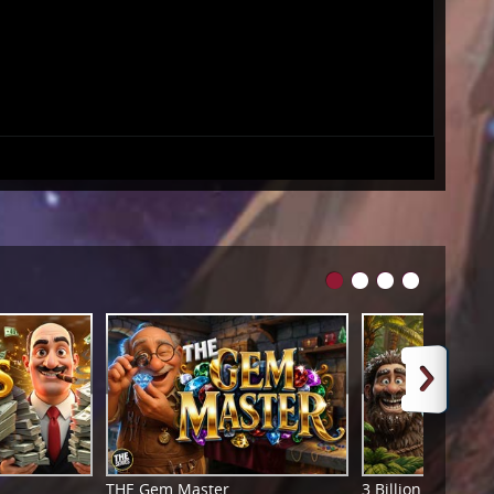
THE Gem Master
3 Billion B.C.