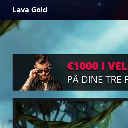
Lava Gold
€1000 I V
PÅ DINE TRE