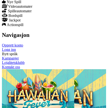
Nye Spill
Videoautomater
Spilleautomater
Bordspill
Jackpot
Actionspill
Navigasjon
Opprett konto
Logg inn
Bytt
språk
Kampanjer
Lojalitetsklubb
Kontakt
oss