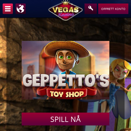
OPPRETT KONTO
SPILL
NÅ