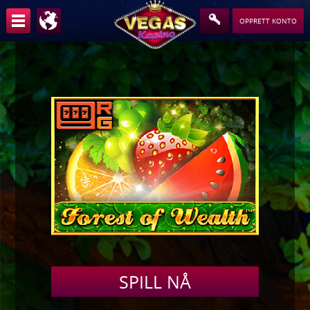
OPPRETT KONTO
SPILL
NÅ