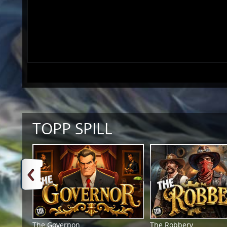
TOPP SPILL
The Governon
The Robbery