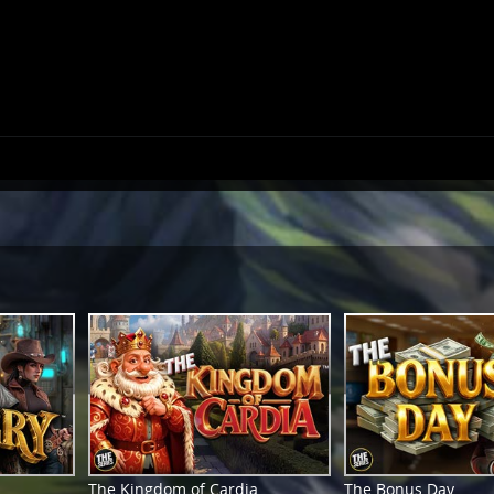
The Kingdom of Cardia
The Bonus Day