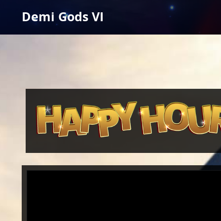
Demi Gods VI