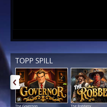
TOPP SPILL
The Governon
The Robbery