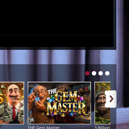
THE Gem Master
3 Billion B.C.