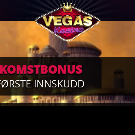
ELKOMSTBONUS
 FØRSTE
INNSKUDD