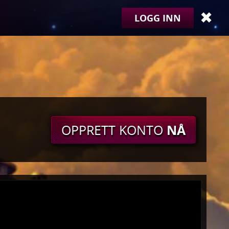
✖
LOGG INN
OPPRETT KONTO
NÅ