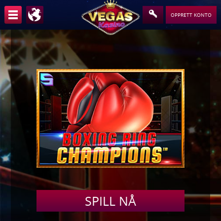
OPPRETT KONTO
SPILL
NÅ