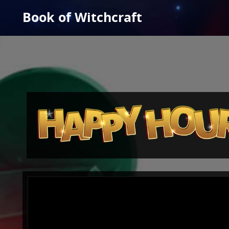
Book of Witchcraft