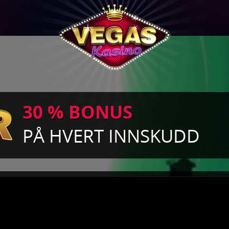
30 % BONUS
PÅ HVERT INNSKUDD