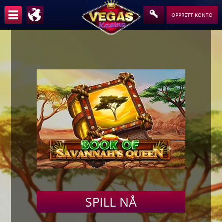
OPPRETT KONTO
SPILL
NÅ