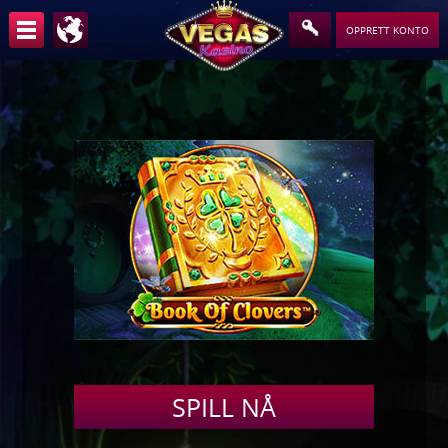
OPPRETT KONTO
SPILL
NÅ