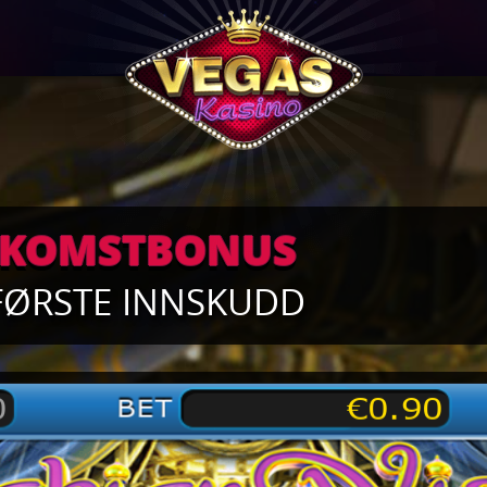
ELKOMSTBONUS
 FØRSTE
INNSKUDD