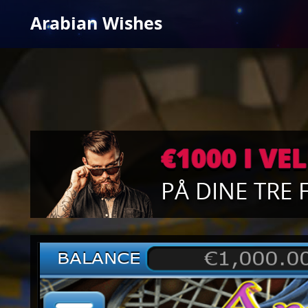
Arabian Wishes
€1000 I V
PÅ DINE TRE