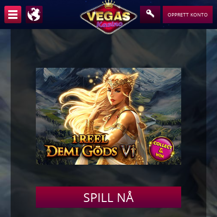
OPPRETT KONTO
SPILL
NÅ