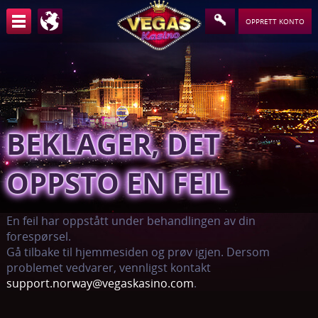
OPPRETT KONTO
BEKLAGER, DET
OPPSTO EN FEIL
En feil har oppstått under behandlingen av din
forespørsel.
Gå tilbake til hjemmesiden og prøv igjen. Dersom
problemet vedvarer, vennligst kontakt
support.norway@vegaskasino.com
.