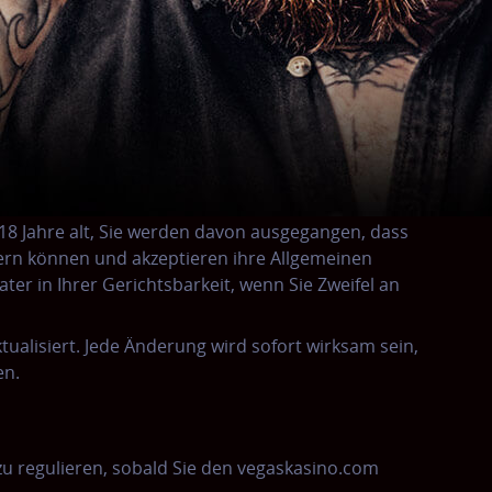
ie 18 Jahre alt, Sie werden davon ausgegangen, dass
ßern können
und akzeptieren ihre Allgemeinen
ter in Ihrer Gerichtsbarkeit, wenn Sie Zweifel an
alisiert. Jede Änderung wird sofort wirksam sein,
en.
u regulieren, sobald Sie den
vegaskasino.com