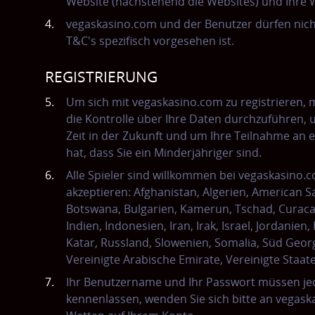
Website (nachstehend die Websites) und Ihre We
vegaskasino.com
und der Benutzer dürfen nic
T&C's spezifisch vorgesehen ist.
REGISTRIERUNG
Um sich mit
vegaskasino.com
zu registrieren, 
die Kontrolle über Ihre Daten durchzuführen, um
Zeit in der Zukunft und um Ihre Teilnahme an e
hat, dass Sie ein Minderjähriger sind.
Alle Spieler sind willkommen bei
vegaskasino.
akzeptieren: Afghanistan, Algerien, American 
Botswana, Bulgarien, Kamerun, Tschad, Curacao
Indien, Indonesien, Iran, Irak, Israel, Jordanie
Katar, Russland, Slowenien, Somalia, Süd Georg
Vereinigte Arabische Emirate, Vereinigte Sta
Ihr Benutzername und Ihr Passwort müssen jed
kennenlassen, wenden Sie sich bitte an
vegask