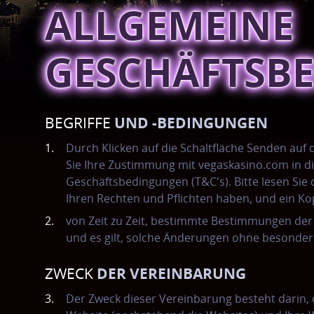
ALLGEMEINE
GESCHÄFTSB
BEGRIFFE
UND -BEDINGUNGEN
Durch Klicken auf die Schaltfläche Senden auf d
Sie Ihre Zustimmung mit
vegaskasino.com in d
Geschäftsbedingungen (T&C's). Bitte lesen Sie d
Ihren Rechten und Pflichten haben, und ein K
von Zeit zu Zeit, bestimmte Bestimmungen der 
und es gilt, solche Änderungen ohne besonde
ZWECK
DER VEREINBARUNG
Der Zweck dieser Vereinbarung besteht darin,