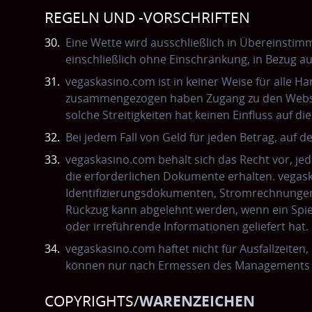
REGELN
UND -VORSCHRIFTEN
Eine Wette wird ausschließlich in Übereinsti
einschließlich ohne Einschränkung, in Bezug a
vegaskasino.com
ist in keiner Weise für alle H
zusammengezogen haben Zugang zu den Websi
solche Streitigkeiten hat keinen Einfluss auf d
Bei jedem Fall von Geld für jeden Betrag, au
vegaskasino.com
behält sich das Recht vor, j
die erforderlichen Dokumente erhalten.
vegas
Identifizierungsdokumenten, Stromrechnungen,
Rückzug kann abgelehnt werden, wenn ein Spie
oder irreführende Informationen geliefert hat.
vegaskasino.com
haftet nicht für Ausfallzeite
können nur nach Ermessen des Managements e
COPYRIGHTS/
WARENZEICHEN