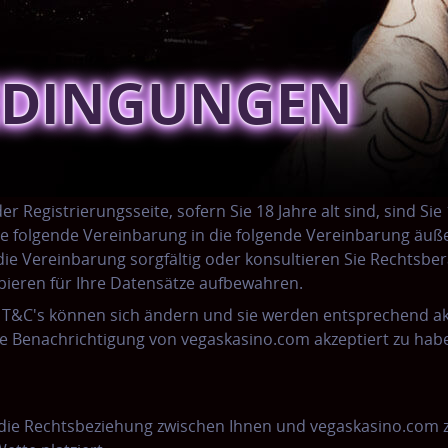
EDINGUNGEN
er Registrierungsseite, sofern Sie 18 Jahre alt sind, sind S
ie folgende Vereinbarung in die folgende Vereinbarung äu
ie Vereinbarung sorgfältig oder konsultieren Sie Rechtsbera
opieren für Ihre Datensätze aufbewahren.
T&C's können sich ändern und sie werden entsprechend aktu
re Benachrichtigung von
vegaskasino.com
akzeptiert zu hab
 die Rechtsbeziehung zwischen Ihnen und
vegaskasino.com
z