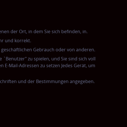
nen der Ort, in dem Sie sich befinden, in.
hr und korrekt.
en geschäftlichen Gebrauch oder von anderen.
Benutzer" zu spielen, und Sie sind sich voll
n E-Mail-Adressen zu setzen Jedes Gerät, um
rschriften und der Bestimmungen angegeben.