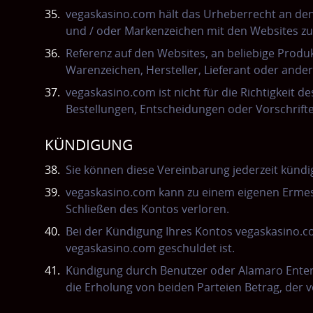
vegaskasino.com
hält das Urheberrecht an den 
und / oder Markenzeichen mit den Websites z
Referenz auf den Websites, an beliebige Produ
Warenzeichen, Hersteller, Lieferant oder anderw
vegaskasino.com
ist nicht für die Richtigkeit
Bestellungen, Entscheidungen oder Vorschrifte
KÜNDIGUNG
Sie können diese Vereinbarung jederzeit kündi
vegaskasino.com
kann zu einem eigenen Ermess
Schließen des Kontos verloren.
Bei der Kündigung Ihres Kontos
vegaskasino.
vegaskasino.com
geschuldet ist.
Kündigung durch Benutzer oder
Alamaro Enter
die Erholung von beiden Parteien Betrag, der vo