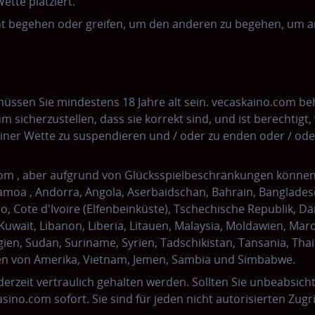
tte platziert.
ht begehen oder greifen, um den anderen zu begehen, um an
müssen Sie mindestens 18 Jahre alt sein.
vecaskaino.com
be
 sicherzustellen, dass sie korrekt sind, und ist berechtigt,
iner Wette zu suspendieren und / oder zu enden oder / oder
com
, aber aufgrund von Glücksspielbeschränkungen können 
Samoa , Andorra, Angola, Aserbaidschan, Bahrain, Banglade
, Cote d'Ivoire (Elfenbeinküste), Tschechische Republik, Dä
n, Kuwait, Libanon, Liberia, Litauen, Malaysia, Moldawien, Mar
ien, Sudan, Suriname, Syrien, Tadschikistan, Tansania, Tha
aten von Amerika, Vietnam, Jemen, Sambia und Simbabwe.
erzeit vertraulich gehalten werden. Sollten Sie unbeabsi
asino.com
sofort. Sie sind für jeden nicht autorisierten Zug