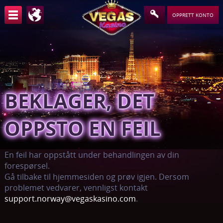
OPPRETT KONTO
BEKLAGER, DET
OPPSTO EN FEIL
En feil har oppstått under behandlingen av din
forespørsel.
Gå tilbake til hjemmesiden og prøv igjen. Dersom
problemet vedvarer, vennligst kontakt
support.norway@vegaskasino.com
.