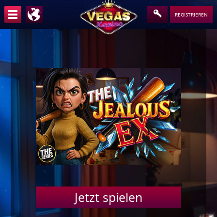
REGISTRIEREN
Jetzt
spielen