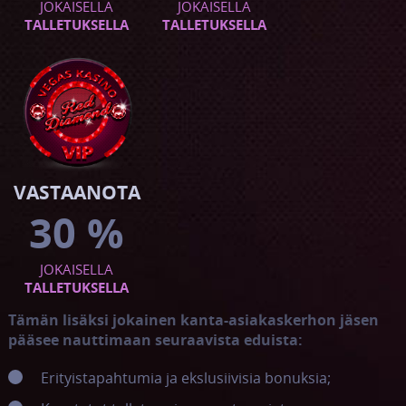
JOKAISELLA
JOKAISELLA
TALLETUKSELLA
TALLETUKSELLA
VASTAANOTA
30 %
JOKAISELLA
TALLETUKSELLA
Tämän lisäksi jokainen kanta-asiakaskerhon jäsen
pääsee nauttimaan seuraavista eduista:
Erityistapahtumia ja ekslusiivisia bonuksia;