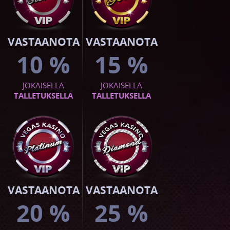
VASTAANOTA
VASTAANOTA
10 %
15 %
JOKAISELLA
JOKAISELLA
TALLETUKSELLA
TALLETUKSELLA
VASTAANOTA
VASTAANOTA
20 %
25 %