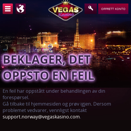
OPPRETT KONTO
BEKLAGER, DET
OPPSTO EN FEIL
En feil har oppstått under behandlingen av din
forespørsel.
Gå tilbake til hjemmesiden og prøv igjen. Dersom
problemet vedvarer, vennligst kontakt
support.norway@vegaskasino.com
.