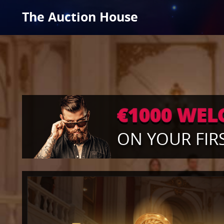
The Auction House
€1000 WE
ON YOUR FIR