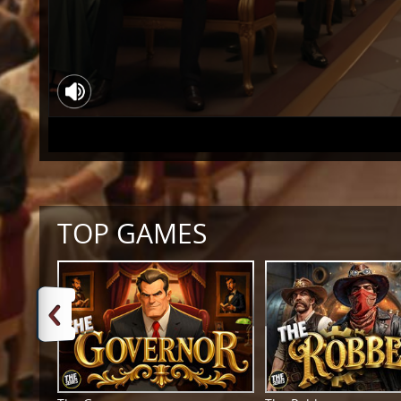
TOP GAMES