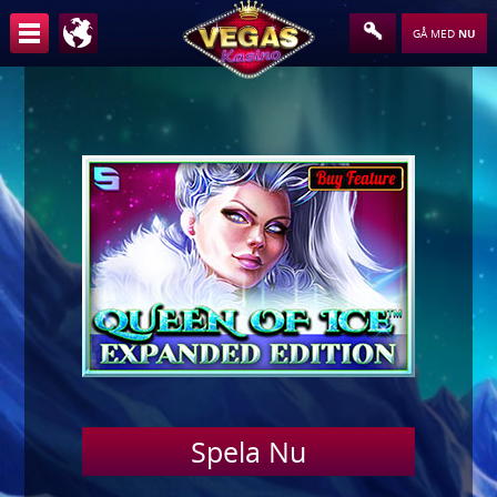
GÅ MED
NU
Spela
Nu