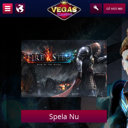
GÅ MED
NU
Spela
Nu