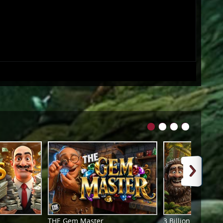
THE Gem Master
3 Billion B.C.