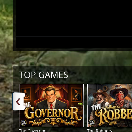
TOP GAMES
The Governon
The Robbery