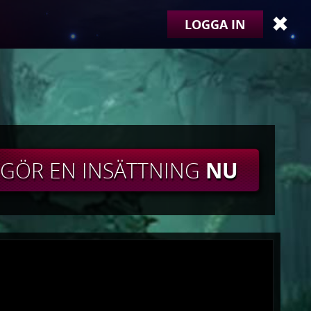
✖
LOGGA IN
GÖR EN INSÄTTNING
NU